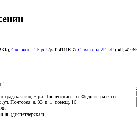
сенин
63КБ),
Скважина 1Е.pdf
(pdf, 4111КБ),
Скважина 2Е.pdf
(pdf, 4106
й"
нградская обл, м.р-н Тосненский. г.п. Фёдоровское, гп
,ул. Почтовая, д. 33, к. 1, помещ. 16
-88
88-88 (диспетчерская)