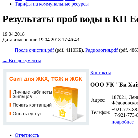
Тарифы на коммунальные ресурсы
Результаты проб воды в КП Е
19.04.2018
Дата изменения: 19.04.2018 17:46:43
После очистки.pdf
(pdf, 4110КБ),
Радиология.pdf
(pdf, 48
← Все документы
Контакты
ООО УК "Би Ха
187021, Лени
Адрес:
Фёдоровское 
+921-773-88
Телефон:
+7-921-773-
подробнее
Отчетность