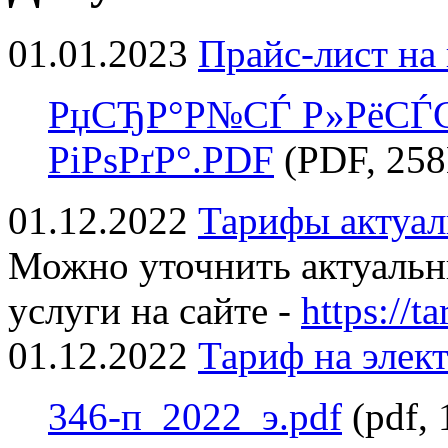
01.01.2023
Прайс-лист на
РџСЂР°Р№СЃ Р»РёСЃС‚ 
РіРѕРґР°.PDF
(PDF, 25
01.12.2022
Тарифы актуал
Можно уточнить актуаль
услуги на сайте -
https://ta
01.12.2022
Тариф на элек
346-п_2022_э.pdf
(pdf,