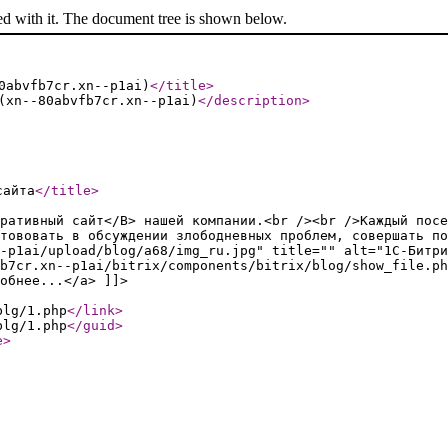
ed with it. The document tree is shown below.
0abvfb7cr.xn--p1ai)
</title
>
(xn--80abvfb7cr.xn--p1ai)
</description
>
сайта
</title
>
ративный сайт</B> нашей компании.<br /><br />Каждый посе
стововать в обсуждении злободневных проблем, совершать по
-p1ai/upload/blog/a68/img_ru.jpg" title="" alt="1С-Битри
b7cr.xn--p1ai/bitrix/components/bitrix/blog/show_file.ph
обнее...</a> ]]>
blg/1.php
</link
>
blg/1.php
</guid
>
e
>