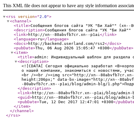
This XML file does not appear to have any style information associat
<rss
version
="
2.0
"
>
<channel
>
<title
>
Сообщения блогов сайта "УК "Би Хай"" (xn--8
<description
>
Сообщения блогов сайта "УК "Би Хай"" 
<link
>
http://xn--80abvfb7cr.xn--p1ai
</link
>
<language
>
ru
</language
>
<docs
>
http://backend.userland.com/rss2
</docs
>
<pubDate
>
Thu, 06 Aug 2026 15:05:47 +0300
</pubDate
>
<item
>
<title
>
admin: Индивидуальный шаблон для раздела 
<description
>
<![CDATA[ Сегодня официально заработал <B>корпо
о нашей компании, знакомиться с новостями, уча
<br /><br /><img src="http://xn--80abvfb7cr.xn-
height:206px;" data-bx-image="http://xn--80abvf
-80abvfb7cr.xn--p1ai/blog/admin-blg/1.php">Подр
</description
>
<link
>
http://xn--80abvfb7cr.xn--p1ai/blog/admin-
<guid
>
http://xn--80abvfb7cr.xn--p1ai/blog/admin-
<pubDate
>
Tue, 12 Dec 2017 12:47:01 +0300
</pubDat
</item
>
</channel
>
</rss
>